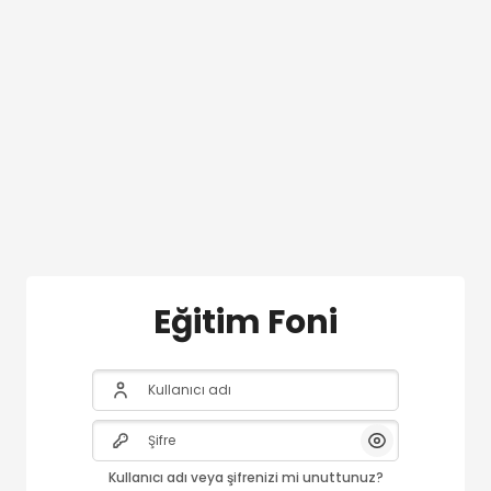
Ana içeriğe git
Eğitim Foni
Kullanıcı adı
Şifre
Göster/Gizle Şi
Kullanıcı adı veya şifrenizi mi unuttunuz?