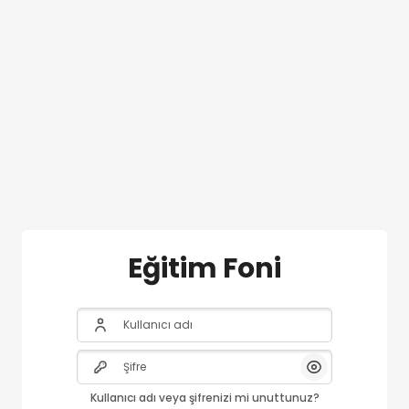
Ana içeriğe git
Eğitim Foni
Kullanıcı adı
Şifre
Göster/Gizle Şi
Kullanıcı adı veya şifrenizi mi unuttunuz?